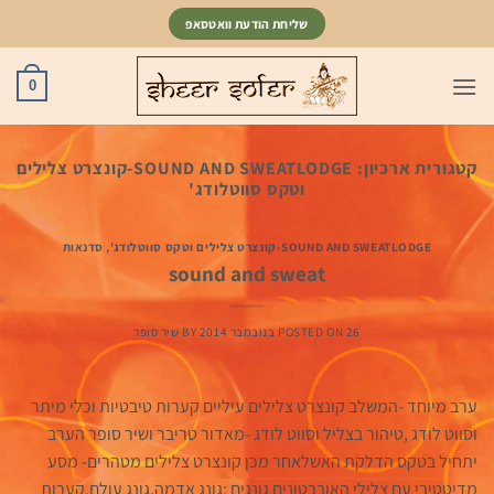
Ski
שליחת הודעת וואטסאפ
t
conten
0
קטגורית ארכיון:
SOUND AND SWEATLODGE-קונצרט צלילים
וטקס סווטלודג'
SOUND AND SWEATLODGE-קונצרט צלילים וטקס סווטלודג'
,
סדנאות
sound and sweat
26 בנובמבר 2014
POSTED ON
BY
שיר סופר
ערב מיוחד -המשלב קונצרט צלילים עיליים קערות טיבטיות וכלי מיתר
וסווט לודג ,טיהור בצליל וסווט לודג -מאדור טריבר ושיר סופר הערב
יתחיל בטקס הדלקת האשלאחר מכן קונצרט צלילים מטהרים- מסע
מדיטטיבי עם צלילי האוברטונים גונגים :גונג אדמה,גונג עולם,קערות