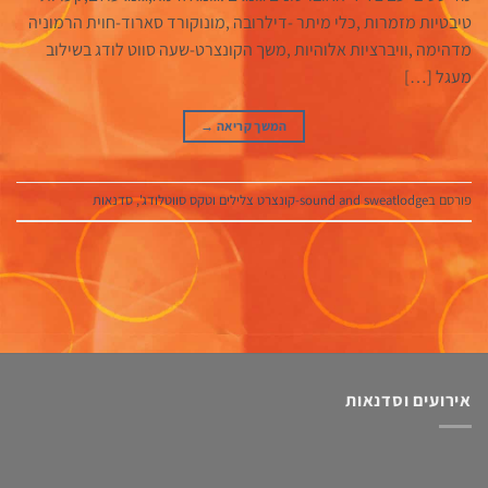
טיבטיות מזמרות ,כלי מיתר -דילרובה ,מונוקורד סארוד-חוית הרמוניה
מדהימה ,וויברציות אלוהיות ,משך הקונצרט-שעה סווט לודג בשילוב
מעגל […]
המשך קריאה
→
פורסם ב
sound and sweatlodge-קונצרט צלילים וטקס סווטלודג'
,
סדנאות
אירועים וסדנאות