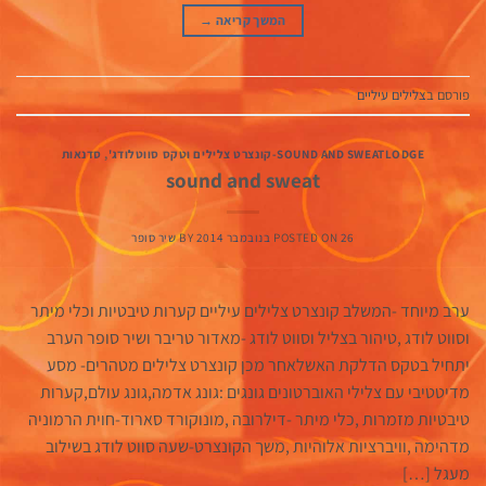
המשך קריאה
→
פורסם ב
צלילים עיליים
SOUND AND SWEATLODGE-קונצרט צלילים וטקס סווטלודג'
,
סדנאות
sound and sweat
26 בנובמבר 2014
POSTED ON
BY
שיר סופר
ערב מיוחד -המשלב קונצרט צלילים עיליים קערות טיבטיות וכלי מיתר
וסווט לודג ,טיהור בצליל וסווט לודג -מאדור טריבר ושיר סופר הערב
יתחיל בטקס הדלקת האשלאחר מכן קונצרט צלילים מטהרים- מסע
מדיטטיבי עם צלילי האוברטונים גונגים :גונג אדמה,גונג עולם,קערות
טיבטיות מזמרות ,כלי מיתר -דילרובה ,מונוקורד סארוד-חוית הרמוניה
מדהימה ,וויברציות אלוהיות ,משך הקונצרט-שעה סווט לודג בשילוב
מעגל […]