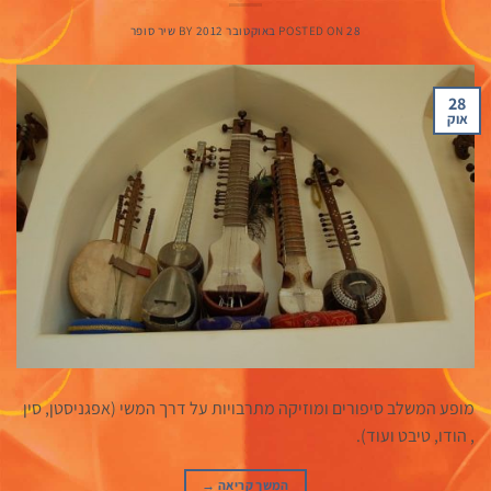
28 באוקטובר 2012
POSTED ON
BY
שיר סופר
28
אוק
מופע המשלב סיפורים ומוזיקה מתרבויות על דרך המשי (אפגניסטן, סין
, הודו, טיבט ועוד).
המשך קריאה
→