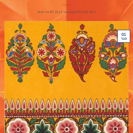
1 בפברואר 2013
POSTED ON
BY
שיר סופר
01
פבר