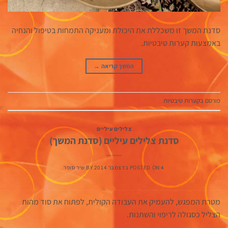
סדנת המשך זו משכללת את היכולת ומעניקה התמחות בטיפול והנחיה
באמצעות קערות טיבטיות.
המשך קריאה
→
פורסם ב
קערות טיבטיות
צלילים עיליים
סדנת צלילים עיליים (סדנת המשך)
4 בדצמבר 2014
POSTED ON
BY
שיר סופר
מטרת המפגש, להעמיק את העבודה הקולית, לפתוח את סוד מהות
הצליל כסגולה לריפוי והשתנות.