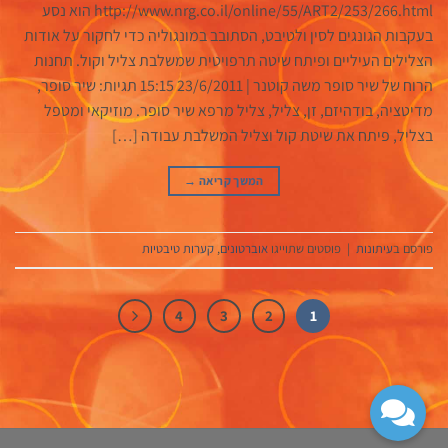
http://www.nrg.co.il/online/55/ART2/253/266.html הוא נסע
בעקבות הגונגים לסין ולטיבט, הסתובב במונגוליה כדי לחקור על אודות
הצלילים העיליים ופיתח שיטה תרפויטית שמשלבת צליל וקול. תחנות
הרוח של שיר סופר משה קוטנר | 23/6/2011 15:15 תגיות: שיר סופר,
מדיטציה, בודהיזם, זן, צליל, צליל מרפא שיר סופר. מוזיקאי ומטפל
בצליל, פיתח את שיטת קול וצליל המשלבת עבודה […]
המשך קריאה
→
פורסם ב
עיתונות
|
פוסטים שתוייגו
אוברטונים
,
קערות טיבטיות
4
3
2
1