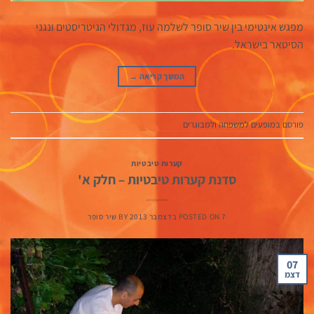
מפגש אינטימי בין שיר סופר לשלמה עוז, מגדולי הגיטריסטים ונגני
הסיטאר בישראל.
המשך קריאה
→
פורסם ב
מופעים למשפחה ולמבוגרים
קערות טיבטיות
סדנת קערות טיבטיות – חלק א'
7 בדצמבר 2013
POSTED ON
BY
שיר סופר
07
דצמ