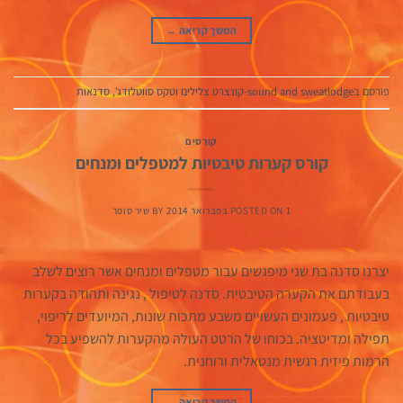
המשך קריאה
→
פורסם ב
sound and sweatlodge-קונצרט צלילים וטקס סווטלודג'
,
סדנאות
קורסים
קורס קערות טיבטיות למטפלים ומנחים
1 בפברואר 2014
POSTED ON
BY
שיר סופר
יצרנו סדנה בת שני מיפגשים עבור מטפלים ומנחים אשר רוצים לשלב
בעבודתם את הקערה הטיבטית. סדנה לטיפול , נגינה ותהודה בקערות
טיבטיות , פעמונים העשויים משבע מתכות שונות, המיועדים לריפוי,
תפילה ומדיטציה. בכוחו של הרטט העולה מהקערות להשפיע בכל
הרמות פיזית רגשית מנטאלית ורוחנית.
המשך קריאה
→