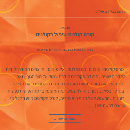
פורסם ב
צלילים עיליים
סדנאות
קורס קולנים-טיפול בקולנים
7 בדצמבר 2014
POSTED ON
BY
שיר סופר
מהם קולנים? קולנים הם מזלגות אלומיניום היוצרים תהודה יחודית
בתדרים שונים , תהודת הקולנים חודרת עמוק אל תוך הגוף וזאת
בנגינה על העצמות המהוות מעין תיבת תהודה המוליכה את הצליל
בגוף, בשילוב נכון ניתן להשפיע על המטופל ברמה הפיסית נפשית
ורוחנית ,ההשפעה על הגוף היא מידית, קורס הקולנים מיועד לכל מי
שרוצה להשתמש […]
המשך קריאה
→