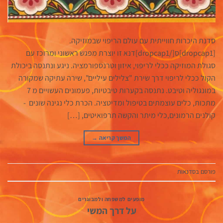
סדנת היכרות חווייתית עם עולם הריפוי שבמוזיקה.
[dropcap1]ס[/dropcap1]דנא זו יוצרת מפגש ראשוני ומרוכז עם
סגולת המוזיקה ככלי לריפוי, איזון וטרנספורמציה. ניגע ונתנסה ביכולת
הקול ככלי לריפוי דרך שירת "צלילים עיליים", שירה עתיקה שמקורה
במונגוליה וטיבט. נתנסה בקערות טיבטיות, פעמונים העשויים מ 7
מתכות, כלים עוצמתים בטיפול ומדיטציה. הכרת כלי נגינה שונים -
קולנים הרמונים,כלי מיתר והקשה תרפואיטים, […]
המשך קריאה
→
פורסם ב
סדנאות
מופעים למשפחה ולמבוגרים
על דרך המשי