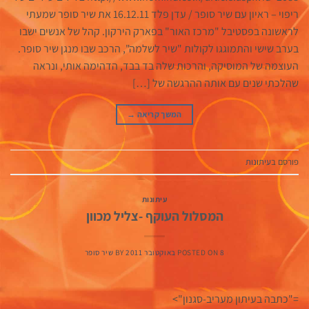
ריפוי – ראיון עם שיר סופר / עדן פלד 16.12.11 את שיר סופר שמעתי
לראשונה בפסטיבל "מרכז האור" בפארק הירקון. קהל של אנשים ישבו
בערב שישי והתמוגגו לקולות "שיר לשלמה", הרכב שבו מנגן שיר סופר.
העוצמה של המוסיקה, והרכות שלה בד בבד, הדהימה אותי, ונראה
שהלכתי שנים עם אותה ההרגשה של […]
המשך קריאה
→
פורסם ב
עיתונות
עיתונות
המסלול העוקף -צליל מכוון
8 באוקטובר 2011
POSTED ON
BY
שיר סופר
="כתבה בעיתון מעריב-סגנון">