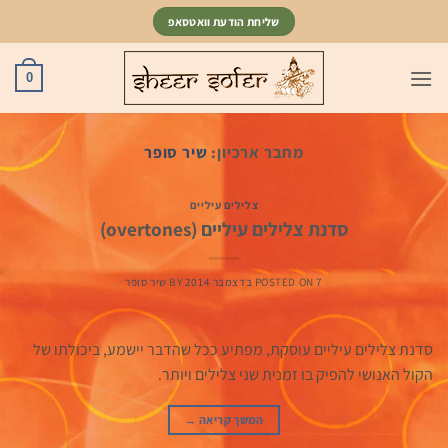
Ski
שליחת הודעת וואטסאפ
t
conten
0
מחבר ארכיון:
שיר סופר
צלילים עיליים
סדנת צלילים עיליים (overtones)
7 בדצמבר 2014
POSTED ON
BY
שיר סופר
סדנת צלילים עיליים עוסקת, מפתיע ככל שהדבר יישמע, ביכולתו של
הקול האנושי להפיק בו זמנית שני צלילים ויותר.
המשך קריאה
→